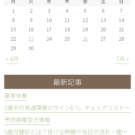
月
火
水
木
金
土
日
1
2
3
4
5
6
7
8
9
10
11
12
13
14
15
16
17
18
19
20
21
22
23
24
25
26
27
28
29
30
« 4月
7月 »
最新記事
夏季休業
1歳半の発達障害のサイン6つ。チェックリストや相談の目安を解説
予防接種空き情報
5歳児健診とは？受ける時期や当日の流れ・確認される項目を解説