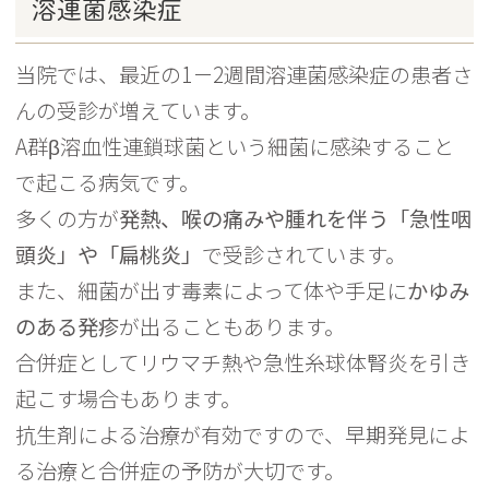
溶連菌感染症
当院では、最近の1－2週間溶連菌感染症の患者さ
んの受診が増えています。
A群β溶血性連鎖球菌という細菌に感染すること
で起こる病気です。
多くの方が
発熱、喉の痛みや腫れを伴う「急性咽
頭炎」や「扁桃炎」
で受診されています。
また、細菌が出す毒素によって体や手足に
かゆみ
のある発疹
が出ることもあります。
合併症としてリウマチ熱や急性糸球体腎炎を引き
起こす場合もあります。
抗生剤による治療が有効ですので、早期発見によ
る治療と合併症の予防が大切です。