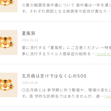
☆夏の細菌性食中毒について 食中毒は一年を通
す。それぞれ原因となる病原体や症状が異なり
夏風邪
2026.06.23
夏に流行する「夏風邪」にご注意ください 〜特
季に流行するウイルス感染症の総称を…
[read m
五月病は怠けではなく心のSOS
2026.04.20
◎五月病とは 新学期に伴う緊張や、環境の変化
す。医 学的な診断名ではありませんが、適…
[re