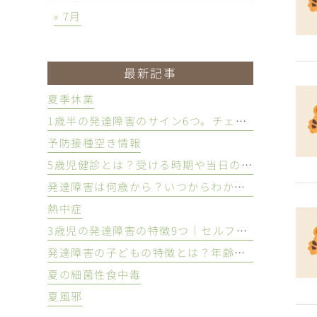
« 7月
最新記事
夏季休業
1歳半の発達障害のサイン6つ。チェックリストや相談の目安を解説
予防接種空き情報
5歳児健診とは？受ける時期や当日の流れ・確認される項目を解説
発達障害は何歳から？いつからわかる？診断の時期を解説
熱中症
3歳児の発達障害の特徴9つ｜セルフで確認できるチェックリストも紹介
発達障害の子どもの特徴とは？年齢別の見分け方や接し方を解説
夏の細菌性食中毒
夏風邪