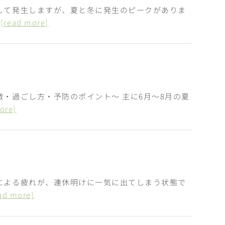
して発生しますが、夏と冬に発生のピークがありま
…
[read more]
徴・過ごし方・予防のポイント〜 主に6月〜8月の夏
ore]
による疲れが、連休明けに一気に出てしまう状態で
ad more]