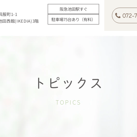
阪急池田駅すぐ
服町1-1
072-
駐車場75台あり（有料）
西館(IKEDIA)3階
トピックス
TOPICS